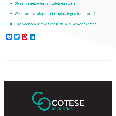
Storende geluiden v
an tafels en stoelen
Welke andere akoestische oplossingen bestaan er?
Tips voor een betere akoestiek in jouw woonkamer
Facebook
Twitter
Pinterest
LinkedIn