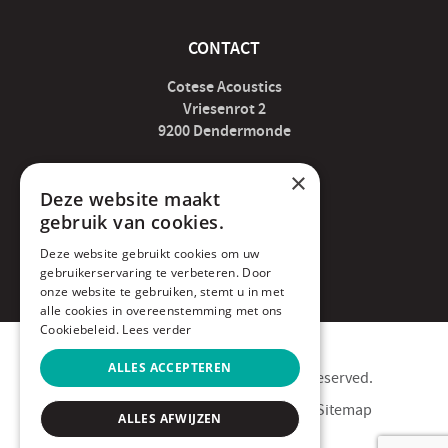
CONTACT
Cotese Acoustics
Vriesenrot 2
9200 Dendermonde
×
acoustics@cotese.be
Deze website maakt
gebruik van cookies.
052 89 07 04
Deze website gebruikt cookies om uw
gebruikerservaring te verbeteren. Door
BE0676.466.320
onze website te gebruiken, stemt u in met
alle cookies in overeenstemming met ons
Cookiebeleid.
Lees verder
ALLES ACCEPTEREN
Copyright © 2020 Cotese. All rights reserved.
Privacy Policy
Cookie Policy
Sitemap
ALLES AFWIJZEN
webdesign by conversal