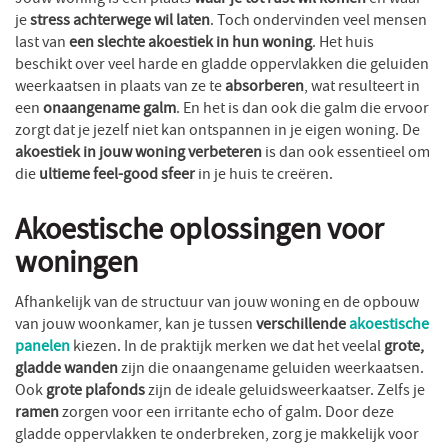
Jouw woning is een plaats
waar je tot rust wil komen
en waar
je
stress achterwege wil laten
. Toch ondervinden veel mensen
last van
een slechte akoestiek in hun woning
. Het huis
beschikt over veel harde en gladde oppervlakken die geluiden
weerkaatsen in plaats van ze te
absorberen
, wat resulteert in
een
onaangename galm
. En het is dan ook die galm die ervoor
zorgt dat je jezelf niet kan ontspannen in je eigen woning. De
akoestiek in jouw woning verbeteren
is dan ook essentieel om
die
ultieme feel-good sfeer
in je huis te creëren.
Akoestische oplossingen voor
woningen
Afhankelijk van de structuur van jouw woning en de opbouw
van jouw woonkamer, kan je tussen
verschillende
akoestische
panelen
kiezen. In de praktijk merken we dat het veelal
grote,
gladde wanden
zijn die onaangename geluiden weerkaatsen.
Ook
grote plafonds
zijn de ideale geluidsweerkaatser. Zelfs je
ramen
zorgen voor een irritante echo of galm. Door deze
gladde oppervlakken te onderbreken, zorg je makkelijk voor