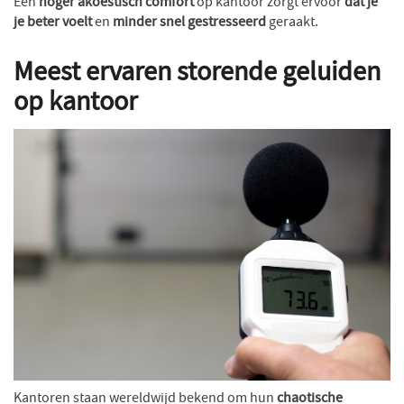
Een
hoger akoestisch comfort
op kantoor zorgt ervoor
dat je
je beter voelt
en
minder snel gestresseerd
geraakt.
Meest ervaren storende geluiden
op kantoor
Kantoren staan wereldwijd bekend om hun
chaotische