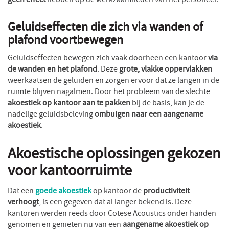
geen effect
hebben op de werkzaamheden van het personeel.
Geluidseffecten die zich via wanden of
plafond voortbewegen
Geluidseffecten bewegen zich vaak doorheen een kantoor
via
de wanden en het plafond
. Deze
grote, vlakke oppervlakken
weerkaatsen de geluiden en zorgen ervoor dat ze langen in de
ruimte blijven nagalmen. Door het probleem van de slechte
akoestiek op kantoor aan te pakken
bij de basis, kan je de
nadelige geluidsbeleving
ombuigen naar een aangename
akoestiek
.
Akoestische oplossingen gekozen
voor kantoorruimte
Dat een
goede akoestiek
op kantoor de
productiviteit
verhoogt
, is een gegeven dat al langer bekend is. Deze
kantoren werden reeds door Cotese Acoustics onder handen
genomen en genieten nu van een
aangename akoestiek op