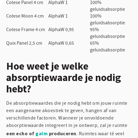
Cotese Panel 4 cm
AlphaW 1
100%
geluidsabsorptie
Cotese Moon 4 cm
AlphaW 1
100%
geluidsabsorptie
Cotese Frame 4 cm
AlphaW 0,95
95%
geluidsabsorptie
Quix Panel 2,5 cm
AlphaW 0,65
65%
geluidsabsorptie
Hoe weet je welke
absorptiewaarde je nodig
hebt?
De absorptiewaardes die je nodig hebt om jouw ruimte
een aangename akoestiek te geven, hangen af van
verschillende factoren. Wanneer je onvoldoende
absorptiewaarde integreert in je ontwerp, zal je ruimte
een echo of
galm
produceren
. Ruimtes waar té veel