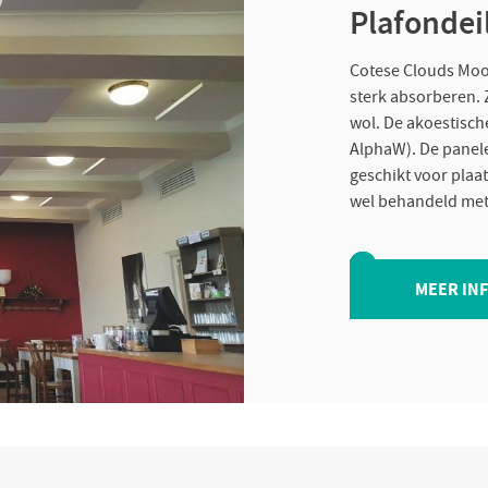
Plafondei
Cotese Clouds Moo
sterk absorberen. 
wol. De akoestisch
AlphaW). De panelen
geschikt voor plaat
wel behandeld met 
MEER IN