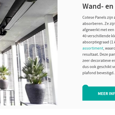
Wand- en 
Cotese Panels zijn
absorberen. Ze zij
afgewerkt met een
40 verschillende k
absorptiegraad (1 
assortiment
, waar
resultaat. Deze pa
zeer decoratieve en
dus ook geschikt v
plafond bevestigd.
MEER IN