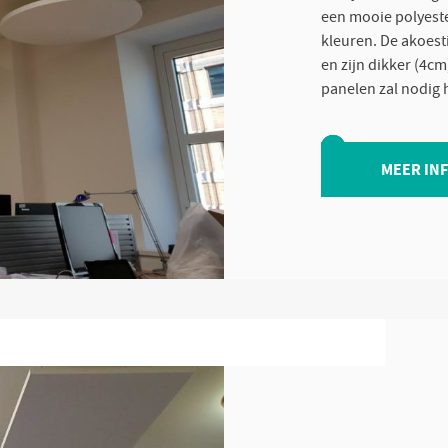
een mooie polyeste
kleuren. De akoes
en zijn dikker (4c
panelen zal nodig 
MEER IN