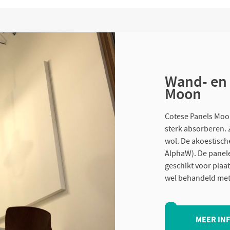
Wand- en 
Moon
Cotese Panels Moon
sterk absorberen. 
wol. De akoestisch
AlphaW). De panelen
geschikt voor plaat
wel behandeld met 
MEER IN