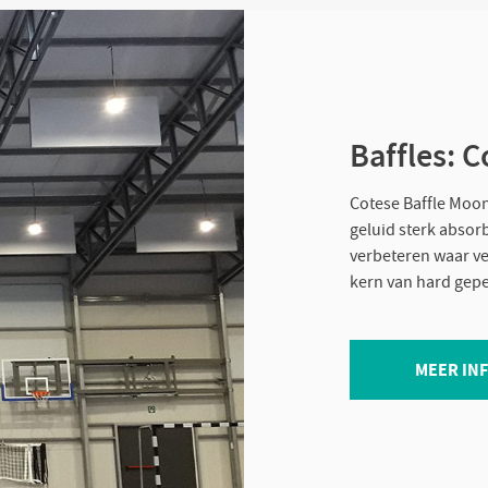
Baffles: 
Cotese Baffle Moon
geluid sterk absor
verbeteren waar ver
kern van hard geper
MEER IN