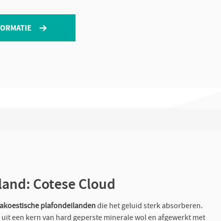
FORMATIE
land: Cotese Cloud
akoestische plafondeilanden
die het geluid sterk absorberen.
d uit een kern van hard geperste minerale wol en afgewerkt met