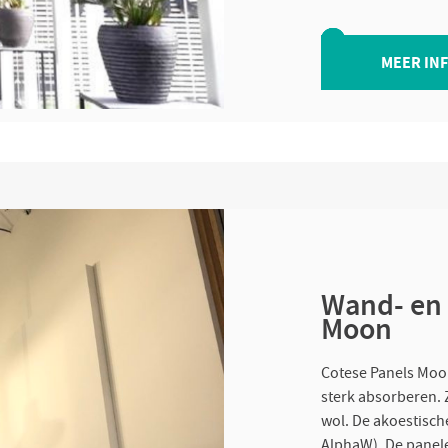
MEER IN
Wand- en 
Moon
Cotese Panels Moon
sterk absorberen. 
wol. De akoestisch
AlphaW). De panelen