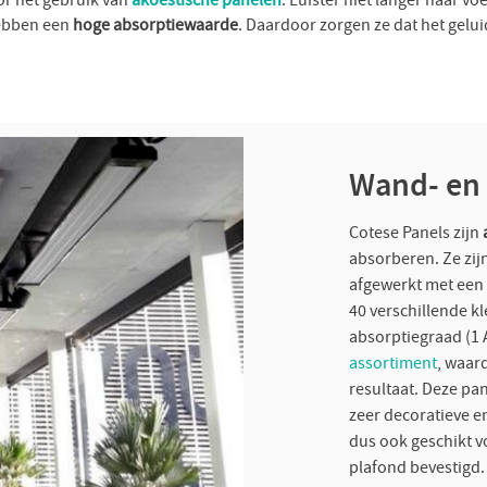
oor het gebruik van
akoestische panelen
. Luister niet langer naar v
hebben een
hoge absorptiewaarde
. Daardoor zorgen ze dat het gelui
Wand- en 
Cotese Panels zijn
absorberen. Ze zij
afgewerkt met een
40 verschillende k
absorptiegraad (1 
assortiment
, waar
resultaat. Deze pa
zeer decoratieve en
dus ook geschikt v
plafond bevestigd.