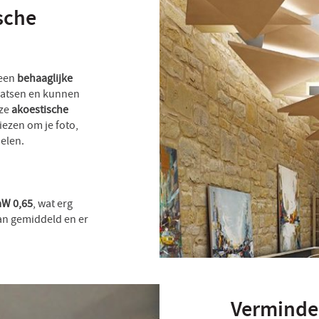
sche
 een
behaaglijke
laatsen en kunnen
nze
akoestische
iezen om je foto,
nelen.
aW 0,65
, wat erg
dan gemiddeld en er
.
Verminde