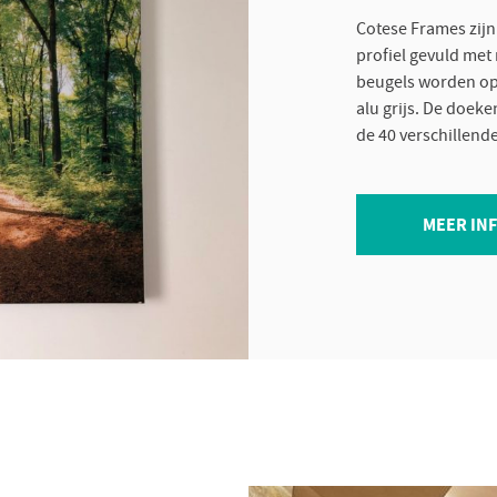
Cotese Frames zijn
profiel gevuld met
beugels worden opg
alu grijs. De doek
de 40 verschillend
MEER IN