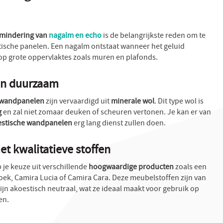
mindering van
nagalm en echo
is de belangrijkste reden om te
tische panelen. Een nagalm ontstaat wanneer het geluid
op grote oppervlaktes zoals muren en plafonds.
 en duurzaam
 wandpanelen
zijn vervaardigd uit
minerale wol
. Dit type wol is
g
en zal niet zomaar deuken of scheuren vertonen. Je kan er van
estische wandpanelen
erg lang dienst zullen doen.
t kwalitatieve stoffen
je keuze uit verschillende
hoogwaardige producten
zoals een
oek, Camira Lucia of Camira Cara. Deze meubelstoffen zijn van
zijn akoestisch neutraal, wat ze ideaal maakt voor gebruik op
en.