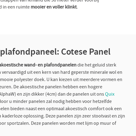
oetstappen van iemand die 30 meter verder voorbij
d in een ruimte
mooier en voller klinkt
.
plafondpaneel: Cotese Panel
akoestische wand- en plafondpanelen
die het geluid sterk
n vervaardigd uit een kern van hard geperste minerale wol en
 mooie polyester doek. U kan kiezen uit meerdere vormen en
leuren. De akoestische panelen hebben een hogere
AlphaW) en zijn dikker (4cm) dan de panelen uit ons
Quix
door u minder panelen zal nodig hebben voor hetzelfde
nelen bieden naast een optimaal akoestisch comfort ook een
 kaderloze oplossing. Deze panelen zijn zeer stootvast en zijn
oor sportzalen. Deze panelen worden met lijm op muur of