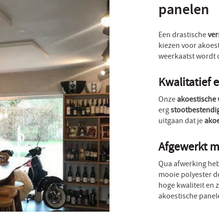
panelen
Een drastische
ver
kiezen voor akoes
weerkaatst wordt 
Kwalitatief
Onze
akoestische
erg
stootbestendi
uitgaan dat je
ako
Afgewerkt me
Qua afwerking heb 
mooie polyester d
hoge kwaliteit en 
akoestische panel