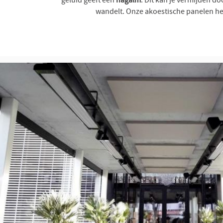
geluid geeft een
nagalm
. Dit kan je vermijden d
wandelt. Onze akoestische panelen 