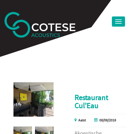
Restaurant
Cul’Eau
Aalst
08/08/2018
Akoestische