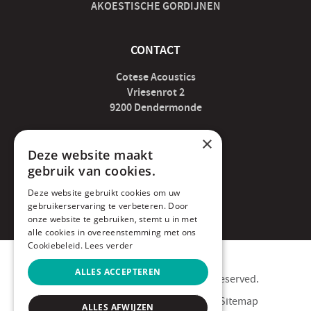
AKOESTISCHE GORDIJNEN
CONTACT
Cotese Acoustics
Vriesenrot 2
9200 Dendermonde
×
acoustics@cotese.be
Deze website maakt
gebruik van cookies.
052 89 07 04
Deze website gebruikt cookies om uw
gebruikerservaring te verbeteren. Door
BE0676.466.320
onze website te gebruiken, stemt u in met
alle cookies in overeenstemming met ons
Cookiebeleid.
Lees verder
ALLES ACCEPTEREN
Copyright © 2020 Cotese. All rights reserved.
Privacy Policy
Cookie Policy
Sitemap
ALLES AFWIJZEN