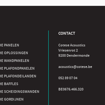
CONTACT
HE PANELEN
Cotese Acoustics
Vriesenrot 2
HE OPLOSSINGEN
9200 Dendermonde
HE WANDPANELEN
acoustics@cotese.be
HE PLAFONDPANELEN
HE PLAFONDEILANDEN
052 89 07 04
HE BAFFLES
BE0676.466.320
HE SCHEIDINGSWANDEN
HE GORDIJNEN