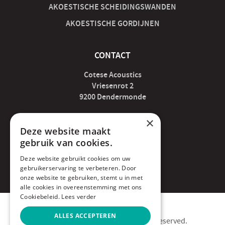
AKOESTISCHE SCHEIDINGSWANDEN
AKOESTISCHE GORDIJNEN
CONTACT
Cotese Acoustics
Vriesenrot 2
9200 Dendermonde
×
acoustics@cotese.be
Deze website maakt
gebruik van cookies.
052 89 07 04
Deze website gebruikt cookies om uw
BE0676.466.320
gebruikerservaring te verbeteren. Door
onze website te gebruiken, stemt u in met
alle cookies in overeenstemming met ons
Cookiebeleid.
Lees verder
ALLES ACCEPTEREN
Copyright © 2020 Cotese. All rights reserved.