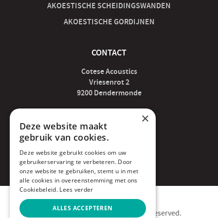
AKOESTISCHE SCHEIDINGSWANDEN
AKOESTISCHE GORDIJNEN
CONTACT
Cotese Acoustics
Vriesenrot 2
9200 Dendermonde
×
acoustics@cotese.be
Deze website maakt
gebruik van cookies.
052 89 07 04
Deze website gebruikt cookies om uw
BE0676.466.320
gebruikerservaring te verbeteren. Door
onze website te gebruiken, stemt u in met
alle cookies in overeenstemming met ons
Cookiebeleid.
Lees verder
ALLES ACCEPTEREN
Copyright © 2020 Cotese. All rights reserved.