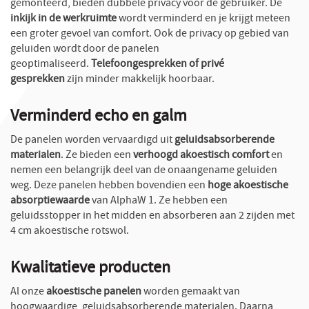
gemonteerd, bieden dubbele privacy voor de gebruiker. De
inkijk in de werkruimte
wordt verminderd en je krijgt meteen
een groter gevoel van comfort. Ook de privacy op gebied van
geluiden wordt door de panelen
geoptimaliseerd.
Telefoongesprekken of privé
gesprekken
zijn minder makkelijk hoorbaar.
Verminderd echo en galm
De panelen worden vervaardigd uit
geluidsabsorberende
materialen
. Ze bieden een
verhoogd akoestisch comfort
en
nemen een belangrijk deel van de onaangename geluiden
weg. Deze panelen hebben bovendien een
hoge akoestische
absorptiewaarde
van AlphaW 1. Ze hebben een
geluidsstopper in het midden en absorberen aan 2 zijden met
4 cm akoestische rotswol.
Kwalitatieve producten
Al onze
akoestische panelen
worden gemaakt van
hoogwaardige, geluidsabsorberende materialen. Daarna